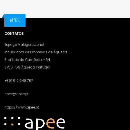
APEE
CONTATOS
Espaço Multigeracional
Incubadora de Empresas de Águeda
Rua Luís de Camões, nº 64
3750-159 Águeda, Portugal
+351 912 549 787
apee@apee.pt
https://www.apee.pt