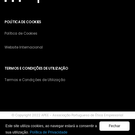
POLÍTICA DE COOKIES
Política de Cookies
Website Internacional
TERMOS E CONDIÇÕES DE UTILIZAÇÃO
Termos e Condições de Utilização
© Copyright 2022 APEE - Associação Portuguesa de Ética Empresarial
Este site utiliza cookies, ao navegar estará a consentir a
Fechar
sua utilização.
Política de Privacidade
Cofinanciado por: