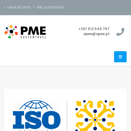
LINHA DE APOIO
PME SUSTENTÁVEL
+351 912 549 787
apee@apee.pt